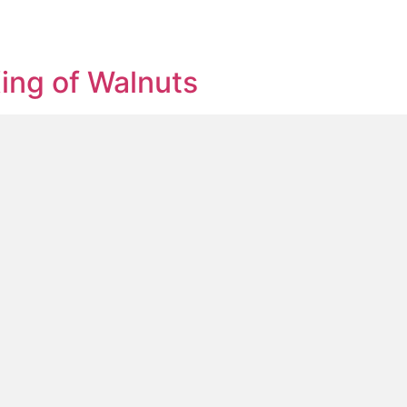
中文
EN
资者
创始人
King of Walnuts