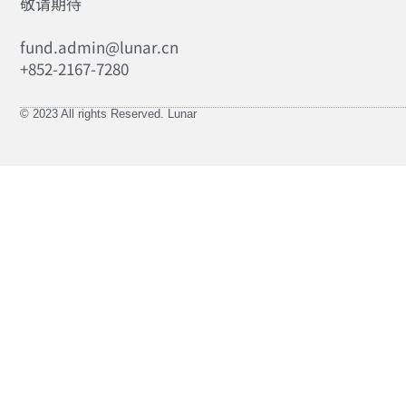
敬请期待
fund.admin@lunar.cn
+852-2167-7280
© 2023 All rights Reserved. Lunar