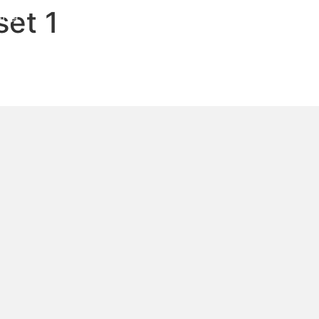
set 1
中文
EN
资者
创始人