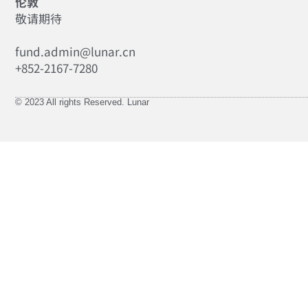
伦敦
敬请期待
fund.admin@lunar.cn
+852-2167-7280
© 2023 All rights Reserved. Lunar