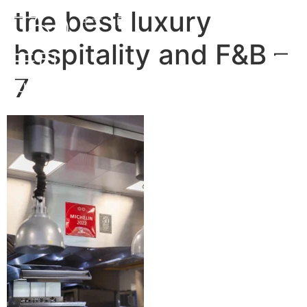
the best luxury
中文
EN
hospitality and F&B –
7