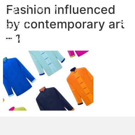
Fashion influenced
中文
EN
by contemporary art
– 1