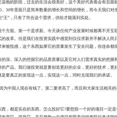
足温饱的阶段，过去的生活会很美好，这个美好代表着会有后面稳
0、30年里面只是简单数量的增长和空间的增长，而今天我们对
“王”，只有了符合这个需求，供给才能落到实处。
两个方面。第一个是求新。今天谈任何产业发展时候都离不开互联
式的改革。但是我们在投资实践中感觉到仅仅求新并不解决人民
带来愉悦感，这个东西如果它的质量发生了安全问题，你连命都保
业的深。深入的挖掘它的品质质量以及它对人们需求真实的把握
好的产品。我们做投资就是要创造更好的企业，更好的技术，更
就是要真正的发现这一点，实现这一点，同时兑现我们的承诺。
?因为中国人现在有钱了。第二要求高了，而且和大家生活相关的
东西，都是实在的东西。怎么投好它?要想投一个好的项目一定是
够改变它，提升它，并且把每一个项目按照产业链串联起来才能