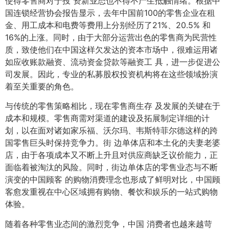
使得零售商对于投 资新业态也不得不产生抵触情绪。根据中
国连锁经营协会报告显示，去年中国前100的零售企业在租
金、用工成本和电费等费用上分别经历了21%、20.5% 和
16%的上涨。同时，由于大部分运营出色的零售商为民营性
质，致使他们在中国这样欠发达的资本市场中，很难运用诸
如应收账款融资、流动资金贷款等融资工 具，进一步促进公
司发展。因此，专业的私募股权投资机构将在这些领域扮演
着至关重要的角色。
与传统的零售策略相比，现在零售商生存 及发展的关键在于
成本和规模。零售商需对渠道的建设及拓展制定详细的计
划，以在面对诸如家乐福、沃尔玛、韦斯特菲尔德这样的跨
国零售巨头时保持竞争力。街 边单体店和本土化的夫妻老婆
店，由于各项成本又不断上升且对供应商缺乏议价能力，正
面临着被淘汰的风险。同时，街边单体店的零售业态与不断
演变的中国顾客 的购物消费理念也形成了鲜明对比，中国顾
客愈发重视在中心区域拥有购物、餐饮和娱乐的一站式购物
体验。
随着各种零售业态间的激烈竞争，中国 消费者也越来越苛