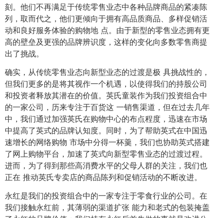
刻。他们不再满足于传统零售业态中各种品牌商品的紧凑陈
列，取而代之，他们更倾向于拥有高品质商品、多样促销活
动和良好服务体验的购物地 点。由于新型的零售业态拥有更
高的壁垒及更强的品牌辨识度，这样的变化向多数零售商提
出了挑战。
确实，从传统零售业态向新型业态的过渡是极 具挑战性的，
但我们更多的是将其视作一个机遇，以使得我们的持股公司
和投资者释放其潜在的价值。英氏童装作为我们投资组合中
的一家公司，历来专注于百货这 一销售渠道，但在过去几年
中，我们通过加强英氏在购物中心的布点程度，迅速在市场
中提高了英式的品牌认知度。同时，为了帮助英式在中国迅
速增长的网络购物 市场中分得一杯羹，我们也协助英式搭建
了网上购物平台，加速了英式向新型零售业态的过渡过程。
进而，为了得到那些高消费水平的父母人群的关注，我们也
正在 推动英氏专卖店的商品陈列和促销活动的不断改进。
永红是我们的投资组合中的一家专注于零食行业的公司。在
我们接触永红前，其薄弱的渠道扩张 能力和老式的包装掩盖