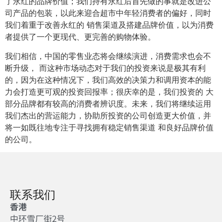
了永红的品牌价值；我们持有永红后首先做的事就是改进公
司产品的包装，以此来迎合超市中年轻消费者的偏好，同时
我们着重于改善永红的 销售渠道及搭建品牌价值，以为消费
者提供了一个更现代、更完善的购物体验。
我们相信，中国的零售业态将会继续演进，消费需求也会不
断升级， 而这种市场动态对于我们的投资来说是极其有利
的，因为在这种情况下，我们高效的决策力和调用资本的能
力会打造更可观的投资回报率；很庆幸的是，我们投资的 大
部分品牌都有较高的消费者辨识度。未来，我们将继续运用
我们杰出的营运能力，协助所投资的公司创造更大价值，并
将一如既往地专注于寻找拥有稳定销售渠道 和良好品牌价值
的公司。
联系我们
香港
中环雪厂街2号