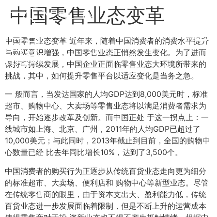
中国零售业态变革
中文
EN
中国零售业态变革 近年来，随着中国消费者的消费水平提升
与购买意识增强，中国零售业态正悄然发生变化。为了进而
保持可持续发展，中国企业正面临零售业态大环境所带来的
挑战，其中，如何提升零售平台以适应变化是当务之急。
一 般而言，当发达国家的人均GDP达到8,000美元时，标准
超市、购物中心、大卖场等零售业态将以满足消费者需求为
导向，开始逐步改革及创新。而中国正处 于这一拐点上：一
线城市如上海、北京、广州，2011年的人均GDP已超过了
10,000美元；与此同时，2013年截止到目前，全国的购物中
心数量已经 比去年同比增长10%，达到了3,500个。
中国消费者的购买行为正逐步从传统百货业态走向更为细分
的标准超市、大卖场、便利店和 购物中心等新型业态。尽管
在传统零售商的眼里，由于资本支出大、盈利能力低，传统
百货业态进一步发展面临着限制，但是不断上升的运营成本